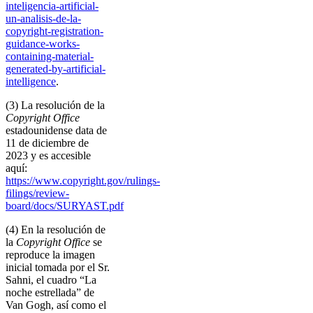
inteligencia-artificial-
un-analisis-de-la-
copyright-registration-
guidance-works-
containing-material-
generated-by-artificial-
intelligence
.
(3) La resolución de la
Copyright Office
estadounidense data de
11 de diciembre de
2023 y es accesible
aquí:
https://www.copyright.gov/rulings-
filings/review-
board/docs/SURYAST.pdf
(4) En la resolución de
la
Copyright Office
se
reproduce la imagen
inicial tomada por el Sr.
Sahni, el cuadro “La
noche estrellada” de
Van Gogh, así como el