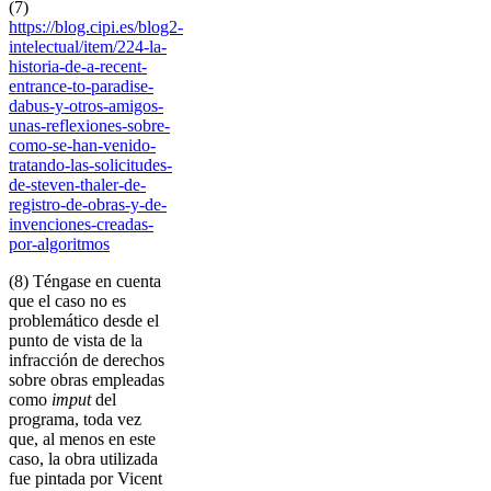
(7)
https://blog.cipi.es/blog2-
intelectual/item/224-la-
historia-de-a-recent-
entrance-to-paradise-
dabus-y-otros-amigos-
unas-reflexiones-sobre-
como-se-han-venido-
tratando-las-solicitudes-
de-steven-thaler-de-
registro-de-obras-y-de-
invenciones-creadas-
por-algoritmos
(8) Téngase en cuenta
que el caso no es
problemático desde el
punto de vista de la
infracción de derechos
sobre obras empleadas
como
imput
del
programa, toda vez
que, al menos en este
caso, la obra utilizada
fue pintada por Vicent