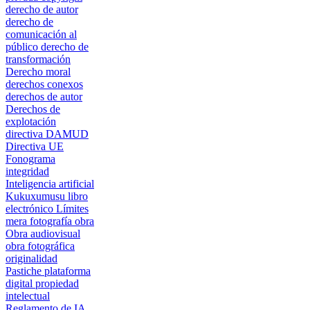
derecho de autor
derecho de
comunicación al
público
derecho de
transformación
Derecho moral
derechos conexos
derechos de autor
Derechos de
explotación
directiva DAMUD
Directiva UE
Fonograma
integridad
Inteligencia artificial
Kukuxumusu
libro
electrónico
Límites
mera fotografía
obra
Obra audiovisual
obra fotográfica
originalidad
Pastiche
plataforma
digital
propiedad
intelectual
Reglamento de IA