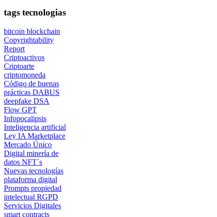
tags tecnologias
bitcoin
blockchain
Copyrightability
Report
Criptoactivos
Criptoarte
criptomoneda
Código de buenas
prácticas
DABUS
deepfake
DSA
Flow GPT
Infopocalipsis
Inteligencia artificial
Ley IA
Marketplace
Mercado Único
Digital
minería de
datos
NFT´s
Nuevas tecnologías
plataforma digital
Prompts
propiedad
intelectual
RGPD
Servicios Digitales
smart contracts