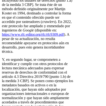
incluyendo los titulares de derechos [punto 1.a)
de la medida 3 CBP]. Se trata éste de un
método definido originalmente por Martijn
Koster en 1994, destinado a controlar la forma
en que el contenido ofrecido puede ser
accedido por rastreadores (
crawlers
). En 2022,
este protocolo fue ampliado y enmendado por
ingenieros de
Google
(disponible en:
https://www.rfc-editor.org/rfc/rfc9309.pdf
). A
pesar de su actualización, no resulta
recomendable apoyarse en protocolos aún en
desarrollo, pues esto genera incertidumbre
técnica.
Y, en segundo lugar, se comprometen a
identificar y cumplir con otros protocolos de
lectura mecánica adecuados para expresar
reservas de derechos de conformidad con el
artículo 4.3 Directiva 2019/790 [punto 1.b) de
la medida 3 CBP]. Se ponen como ejemplos los
metadatos basados en activos o en la
localización, que hayan sido adoptados por
organizaciones internacionales o europeas de
normalización y que hayan sido ampliamente
acordados a través de procedimientos que