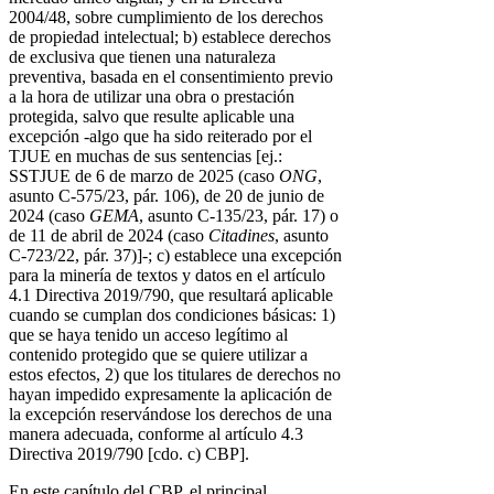
2004/48, sobre cumplimiento de los derechos
de propiedad intelectual; b) establece derechos
de exclusiva que tienen una naturaleza
preventiva, basada en el consentimiento previo
a la hora de utilizar una obra o prestación
protegida, salvo que resulte aplicable una
excepción -algo que ha sido reiterado por el
TJUE en muchas de sus sentencias [ej.:
SSTJUE de 6 de marzo de 2025 (caso
ONG
,
asunto C-575/23, pár. 106), de 20 de junio de
2024 (caso
GEMA
, asunto C-135/23, pár. 17) o
de 11 de abril de 2024 (caso
Citadines
, asunto
C-723/22, pár. 37)]-; c) establece una excepción
para la minería de textos y datos en el artículo
4.1 Directiva 2019/790, que resultará aplicable
cuando se cumplan dos condiciones básicas: 1)
que se haya tenido un acceso legítimo al
contenido protegido que se quiere utilizar a
estos efectos, 2) que los titulares de derechos no
hayan impedido expresamente la aplicación de
la excepción reservándose los derechos de una
manera adecuada, conforme al artículo 4.3
Directiva 2019/790 [cdo. c) CBP].
En este capítulo del CBP, el principal