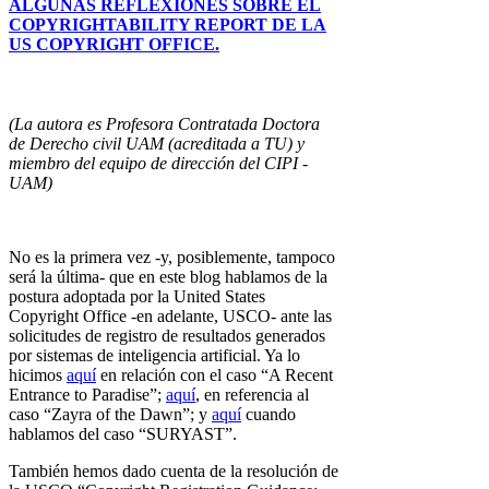
ALGUNAS REFLEXIONES SOBRE EL
COPYRIGHTABILITY REPORT DE LA
US COPYRIGHT OFFICE.
(La autora es Profesora Contratada Doctora
de Derecho civil UAM (acreditada a TU) y
miembro del equipo de dirección del CIPI -
UAM)
No es la primera vez -y, posiblemente, tampoco
será la última- que en este blog hablamos de la
postura adoptada por la United States
Copyright Office -en adelante, USCO- ante las
solicitudes de registro de resultados generados
por sistemas de inteligencia artificial. Ya lo
hicimos
aquí
en relación con el caso “A Recent
Entrance to Paradise”;
aquí
, en referencia al
caso “Zayra of the Dawn”; y
aquí
cuando
hablamos del caso “SURYAST”.
También hemos dado cuenta de la resolución de