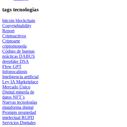
tags tecnologias
bitcoin
blockchain
Copyrightability
Report
Criptoactivos
Criptoarte
criptomoneda
Código de buenas
prácticas
DABUS
deepfake
DSA
Flow GPT
Infopocalipsis
Inteligencia artificial
Ley IA
Marketplace
Mercado Único
Digital
minería de
datos
NFT´s
Nuevas tecnologías
plataforma digital
Prompts
propiedad
intelectual
RGPD
Servicios Digitales