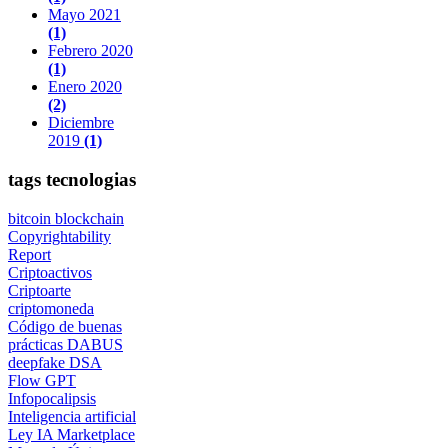
Mayo 2021
(1)
Febrero 2020
(1)
Enero 2020
(2)
Diciembre
2019
(1)
tags tecnologias
bitcoin
blockchain
Copyrightability
Report
Criptoactivos
Criptoarte
criptomoneda
Código de buenas
prácticas
DABUS
deepfake
DSA
Flow GPT
Infopocalipsis
Inteligencia artificial
Ley IA
Marketplace