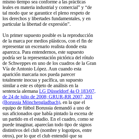
mismo tiempo sea conforme a las prácticas
leales en materia industrial y comercial” y “de
tal modo que se garantice el pleno respeto de
los derechos y libertades fundamentales, y en
particular la libertad de expresión”.
Un primer supuesto posible es la reproducción
de la marca por medios plásticos, con el fin de
representar un escenario realista donde esta
aparezca. Para entendernos, este supuesto
podría ser la representación pictórica del rótulo
de Schweppes en uno de los cuadros de la Gran
Vía de Antonio López. Aun cuando esta
aparición marcaria nos pueda parecer
totalmente inocua y pacífica, un supuesto
similar a este es objeto de análisis en la
sentencia alemana
LG Düsseldorf 4a O 183/07,
de 24 de julio de 2008; GRUR-RR 2007, 201
(Borussia Mönchengladbach)
, en la que el
equipo de fútbol Borussia demandó a uno de
sus aficionados que había pintado la escena de
un partido en el estadio. En el cuadro, como se
puede imaginar, aparecían todo tipo de signos
distintivos del club (nombre y logotipos, entre
otros), por lo que el club entendió que su