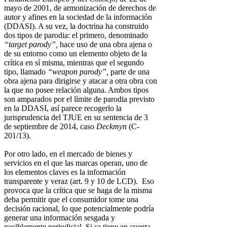
mayo de 2001, de armonización de derechos de
autor y afines en la sociedad de la información
(DDASI). A su vez, la doctrina ha construido
dos tipos de parodia: el primero, denominado
“target parody”,
hace uso de una obra ajena o
de su entorno como un elemento objeto de la
crítica en sí misma, mientras que el segundo
tipo, llamado
“weapon parody”,
parte de una
obra ajena para dirigirse y atacar a otra obra con
la que no posee relación alguna. Ambos tipos
son amparados por el límite de parodia previsto
en la DDASI, así parece recogerlo la
jurisprudencia del TJUE en su sentencia de 3
de septiembre de 2014, caso
Deckmyn
(C-
201/13).
Por otro lado, en el mercado de bienes y
servicios en el que las marcas operan, uno de
los elementos claves es la información
transparente y veraz (art. 9 y 10 de LCD). Eso
provoca que la crítica que se haga de la misma
deba permitir que el consumidor tome una
decisión racional, lo que potencialmente podría
generar una información sesgada y
posiblemente perjudicial. Si se tiene en cuenta