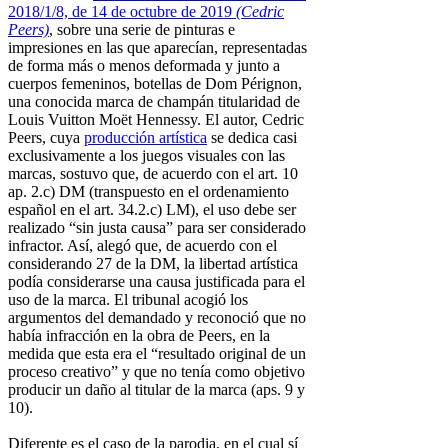
2018/1/8, de 14 de octubre de 2019
(Cedric
Peers)
, sobre una serie de pinturas e
impresiones en las que aparecían, representadas
de forma más o menos deformada y junto a
cuerpos femeninos, botellas de Dom Pérignon,
una conocida marca de champán titularidad de
Louis Vuitton Moët Hennessy. El autor, Cedric
Peers, cuya
producción artística
se dedica casi
exclusivamente a los juegos visuales con las
marcas, sostuvo que, de acuerdo con el art. 10
ap. 2.c) DM (transpuesto en el ordenamiento
español en el art. 34.2.c) LM), el uso debe ser
realizado “sin justa causa” para ser considerado
infractor. Así, alegó que, de acuerdo con el
considerando 27 de la DM, la libertad artística
podía considerarse una causa justificada para el
uso de la marca. El tribunal acogió los
argumentos del demandado y reconoció que no
había infracción en la obra de Peers, en la
medida que esta era el “resultado original de un
proceso creativo” y que no tenía como objetivo
producir un daño al titular de la marca (aps. 9 y
10).
Diferente es el caso de la parodia, en el cual sí