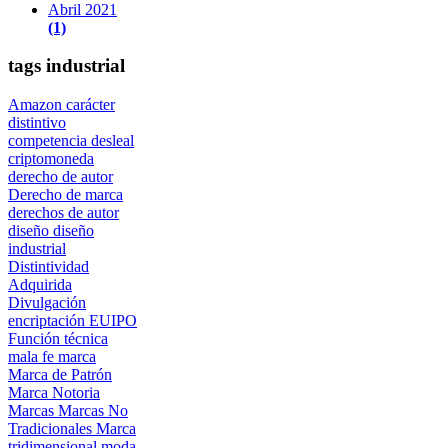
Abril 2021
(1)
tags industrial
Amazon
carácter
distintivo
competencia desleal
criptomoneda
derecho de autor
Derecho de marca
derechos de autor
diseño
diseño
industrial
Distintividad
Adquirida
Divulgación
encriptación
EUIPO
Función técnica
mala fe
marca
Marca de Patrón
Marca Notoria
Marcas
Marcas No
Tradicionales
Marca
tridimensional
moda